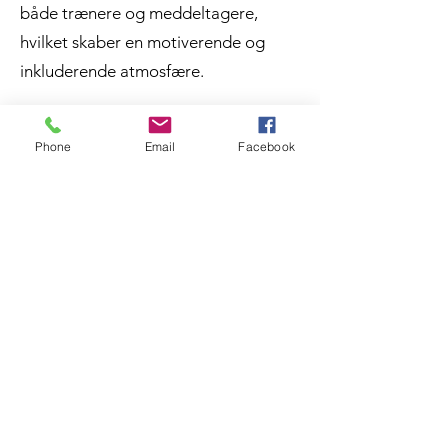
både trænere og meddeltagere,
hvilket skaber en motiverende og
inkluderende atmosfære.
Hvad Du Kan Forvente
Phone
Email
Facebook
Træning tilpasset dit niveau og mål
Små hold for mere personlig
opmærksomhed
Fokus på styrketræning, kondition og
funktionel træning
Hyggelige rammer uden stresset fra
store fitnesscentre
Støtte og vejledning gennem hele din
træning