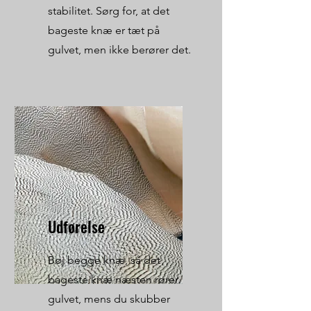
stabilitet. Sørg for, at det
bageste knæ er tæt på
gulvet, men ikke berører det.
Udførelse
Bøj begge knæ, så det
bageste knæ næsten rører
gulvet, mens du skubber