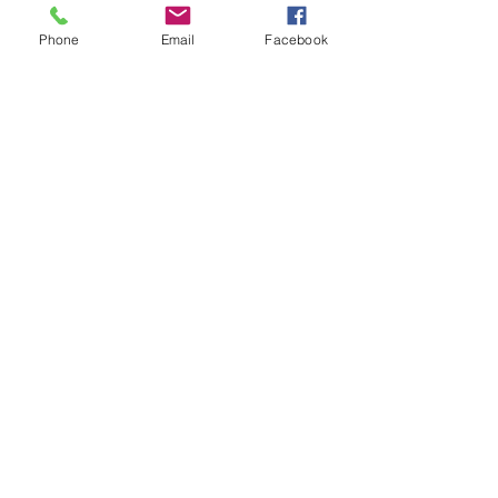
Phone
Email
Facebook
Gentagelser
Hold strækket i 20-30
sekunder 3 gange på hvert
ben.