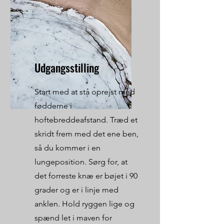
Udgangsstilling
Start med at stå oprejst med
fødderne i
hoftebreddeafstand. Træd et
skridt frem med det ene ben,
så du kommer i en
lungeposition. Sørg for, at
det forreste knæ er bøjet i 90
grader og er i linje med
anklen. Hold ryggen lige og
spænd let i maven for