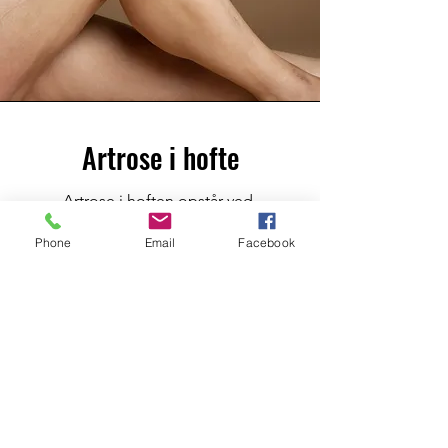
Artrose i hofte
Artrose i hoften opstår ved
nedbrydning af brusken i hofteleddet,
Phone
Email
Facebook
hvilket fører til smerter, stivhed og
nedsat bevægelighed. Tilstanden ses
hyppigst hos den ældre del af
befolkningen og kan begrænse
funktioner som gang, siddestilling og
hoftebøjning. Behandlingen fokuserer
på smertelindring, styrke- og