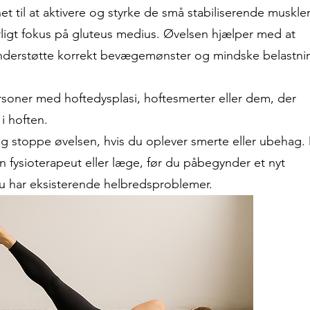
t til at aktivere og styrke de små stabiliserende muskle
igt fokus på gluteus medius. Øvelsen hjælper med at
 understøtte korrekt bevægemønster og mindske belastn
rsoner med hoftedysplasi, hoftesmerter eller dem, der
i hoften.
p og stoppe øvelsen, hvis du oplever smerte eller ubehag.
n fysioterapeut eller læge, før du påbegynder et nyt
u har eksisterende helbredsproblemer.