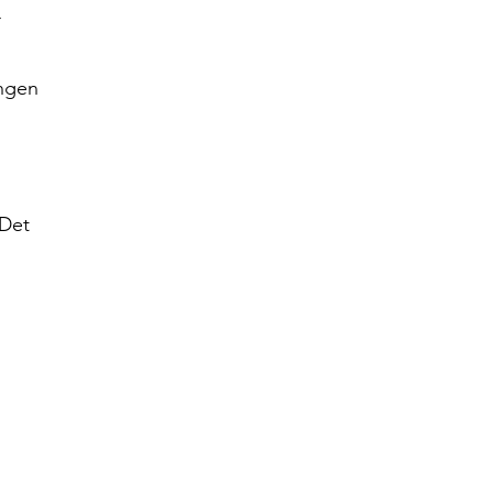
r
ingen
 Det