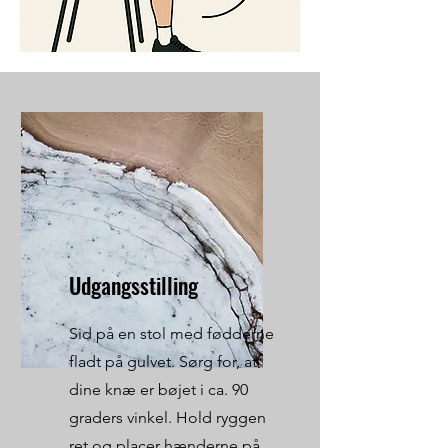
Udgangsstilling
Sid på en stol med fødderne
fladt på gulvet. Sørg for, at
dine knæ er bøjet i ca. 90
graders vinkel. Hold ryggen
ret og placer hænderne på