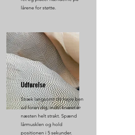
lårene for støtte.
Udførelse
Stræk langsomt dit højre ben
ud foran dig, indtil knæet er
næsten helt strakt. Spænd
lårmusklen og hold
positionen i 5 sekunder.