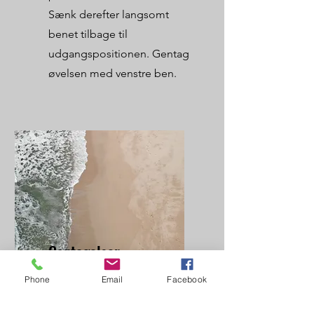
Sænk derefter langsomt
benet tilbage til
udgangspositionen. Gentag
øvelsen med venstre ben.
Gentagelser
Phone
Email
Facebook
Udfør 10-15 gentagelser med
hvert ben. Hvis du oplever