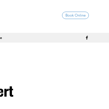
Book Online
e
ert