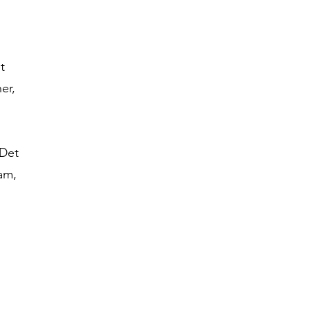
t
er,
 Det
ram,