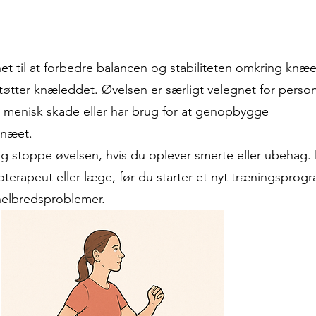
t til at forbedre balancen og stabiliteten omkring knæe
støtter knæleddet. Øvelsen er særligt velegnet for person
n menisk skade eller har brug for at genopbygge
knæet.
p og stoppe øvelsen, hvis du oplever smerte eller ubehag.
oterapeut eller læge, før du starter et nyt træningsprog
 helbredsproblemer.