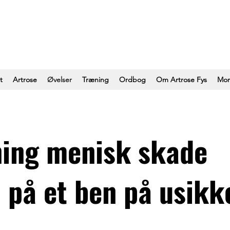
t
Artrose
Øvelser
Træning
Ordbog
Om Artrose Fys
Mor
ing menisk skade
å på et ben på usikk