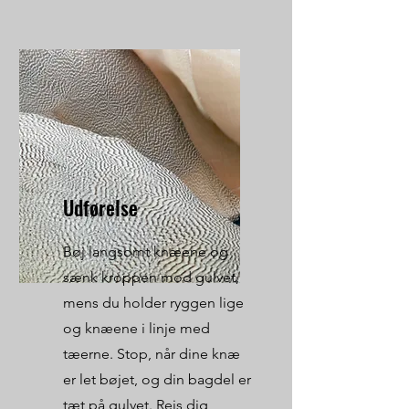
Udførelse
Bøj langsomt knæene og
sænk kroppen mod gulvet,
mens du holder ryggen lige
og knæene i linje med
tæerne. Stop, når dine knæ
er let bøjet, og din bagdel er
tæt på gulvet. Rejs dig