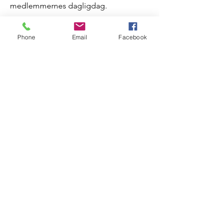
medlemmernes dagligdag.
Phone
Email
Facebook
CBS Sport
Vi tilbyder alle medlemmer af CBS
sport mulighed for at komme ud til
vores klinik, og få rabat på vores
holdtræninger, individuelle træninger